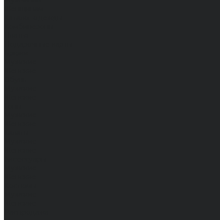
Мужчинам
Женщинам
Каталог одежды
Комбинезоны
Платья
Подарочные карты
Брюки
Мужские
Женские
Обувь
Мужские
Женские
Топы
Мужские
Женские
Халаты
Мужские
Женские
Аксессуары
Мужские
Женские
Костюмы
Мужские
Женские
Распродажа