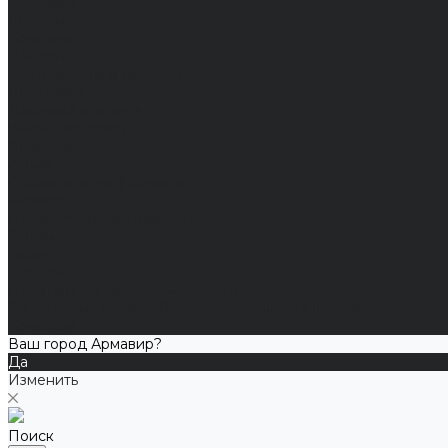
Мужские
Женские
Компания
Новости
Сертификаты и награды
Шоу-румы
Доставка и оплата
Частые вопросы
Информация
Акции
Справочная информация
Размеры
Подарочные сертификаты
Оптом
Гарантия
Бренды
Политика конфиденциальности
Соглашение на обработку персональных данных
Контакты
Ваш город Армавир?
Да
Изменить
Поиск