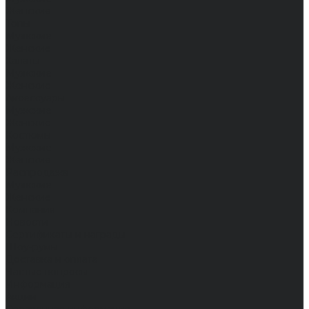
Женские
Топы
Мужские
Женские
Халаты
Мужские
Женские
Аксессуары
Мужские
Женские
Костюмы
Мужские
Женские
Распродажа
Мужские
Женские
Компания
Новости
Сертификаты и награды
Шоу-румы
Доставка и оплата
Частые вопросы
Информация
Акции