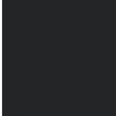
Доставка и оплата
Частые вопросы
Информация
Акции
Справочная информация
Размеры
Подарочные сертификаты
Оптом
Гарантия
Бренды
Политика конфиденциальности
Соглашение на обработку персональных данных
Контакты
...
Мужчинам
Женщинам
Каталог одежды
Комбинезоны
Платья
Подарочные карты
Брюки
Мужские
Женские
Обувь
Мужские