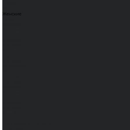
Брюки
Мужские
Женские
Обувь
Мужские
Женские
Топы
Мужские
Женские
Халаты
Мужские
Женские
Аксессуары
Мужские
Женские
Костюмы
Мужские
Женские
Распродажа
Мужские
Женские
Компания
Новости
Сертификаты и награды
Шоу-румы