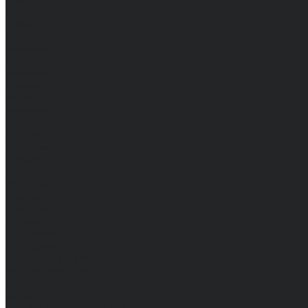
Женские
Топы
Мужские
Женские
Халаты
Мужские
Женские
Аксессуары
Мужские
Женские
Костюмы
Мужские
Женские
Распродажа
Мужские
Женские
Компания
Новости
Сертификаты и награды
Шоу-румы
Доставка и оплата
Частые вопросы
Информация
Акции