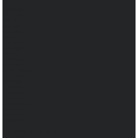
Брюки
Мужские
Женские
Обувь
Мужские
Женские
Топы
Мужские
Женские
Халаты
Мужские
Женские
Аксессуары
Мужские
Женские
Костюмы
Мужские
Женские
Распродажа
Мужские
Женские
Компания
Новости
Сертификаты и награды
Шоу-румы