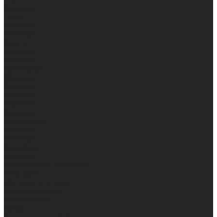
Женские
Топы
Мужские
Женские
Халаты
Мужские
Женские
Аксессуары
Мужские
Женские
Костюмы
Мужские
Женские
Распродажа
Мужские
Женские
Компания
Новости
Сертификаты и награды
Шоу-румы
Доставка и оплата
Частые вопросы
Информация
Акции