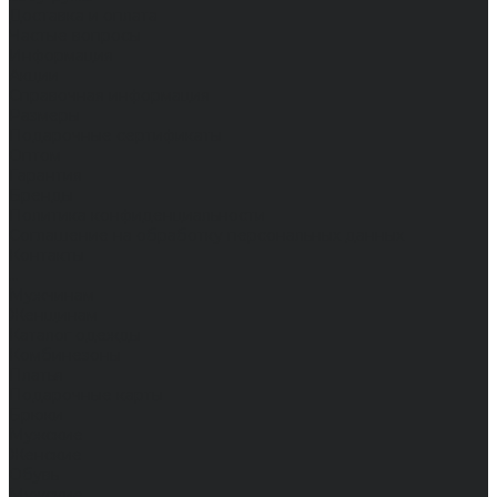
Доставка и оплата
Частые вопросы
Информация
Акции
Справочная информация
Размеры
Подарочные сертификаты
Оптом
Гарантия
Бренды
Политика конфиденциальности
Соглашение на обработку персональных данных
Контакты
...
Мужчинам
Женщинам
Каталог одежды
Комбинезоны
Платья
Подарочные карты
Брюки
Мужские
Женские
Обувь
Мужские