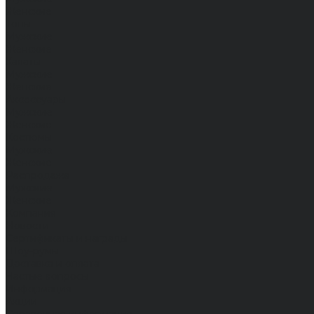
Женские
Топы
Мужские
Женские
Халаты
Мужские
Женские
Аксессуары
Мужские
Женские
Костюмы
Мужские
Женские
Распродажа
Мужские
Женские
Компания
Новости
Сертификаты и награды
Шоу-румы
Доставка и оплата
Частые вопросы
Информация
Акции