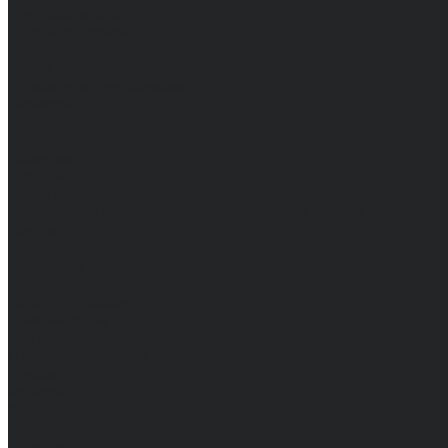
Доставка и оплата
Частые вопросы
Информация
Акции
Справочная информация
Размеры
Подарочные сертификаты
Оптом
Гарантия
Бренды
Политика конфиденциальности
Соглашение на обработку персональных данных
Контакты
...
Мужчинам
Женщинам
Каталог одежды
Комбинезоны
Платья
Подарочные карты
Брюки
Мужские
Женские
Обувь
Мужские