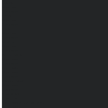
Брюки
Мужские
Женские
Обувь
Мужские
Женские
Топы
Мужские
Женские
Халаты
Мужские
Женские
Аксессуары
Мужские
Женские
Костюмы
Мужские
Женские
Распродажа
Мужские
Женские
Компания
Новости
Сертификаты и награды
Шоу-румы