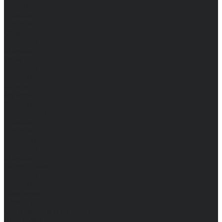
Брюки
Мужские
Женские
Обувь
Мужские
Женские
Топы
Мужские
Женские
Халаты
Мужские
Женские
Аксессуары
Мужские
Женские
Костюмы
Мужские
Женские
Распродажа
Мужские
Женские
Компания
Новости
Сертификаты и награды
Шоу-румы