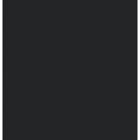
Доставка и оплата
Частые вопросы
Информация
Акции
Справочная информация
Размеры
Подарочные сертификаты
Оптом
Гарантия
Бренды
Политика конфиденциальности
Соглашение на обработку персональных данных
Контакты
...
Мужчинам
Женщинам
Каталог одежды
Комбинезоны
Платья
Подарочные карты
Брюки
Мужские
Женские
Обувь
Мужские