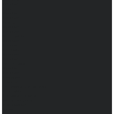
Женские
Топы
Мужские
Женские
Халаты
Мужские
Женские
Аксессуары
Мужские
Женские
Костюмы
Мужские
Женские
Распродажа
Мужские
Женские
Компания
Новости
Сертификаты и награды
Шоу-румы
Доставка и оплата
Частые вопросы
Информация
Акции