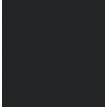
Доставка и оплата
Частые вопросы
Информация
Акции
Справочная информация
Размеры
Подарочные сертификаты
Оптом
Гарантия
Бренды
Политика конфиденциальности
Соглашение на обработку персональных данных
Контакты
...
Мужчинам
Женщинам
Каталог одежды
Комбинезоны
Платья
Подарочные карты
Брюки
Мужские
Женские
Обувь
Мужские