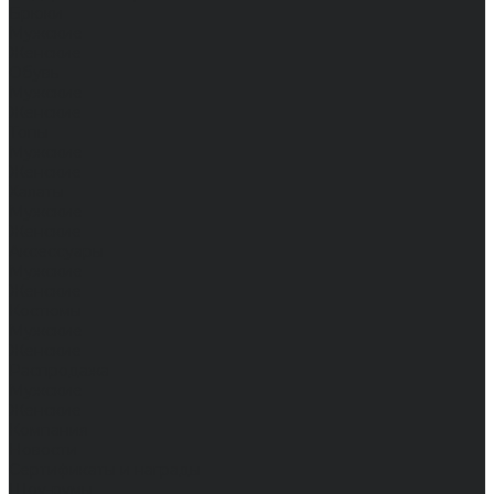
Брюки
Мужские
Женские
Обувь
Мужские
Женские
Топы
Мужские
Женские
Халаты
Мужские
Женские
Аксессуары
Мужские
Женские
Костюмы
Мужские
Женские
Распродажа
Мужские
Женские
Компания
Новости
Сертификаты и награды
Шоу-румы