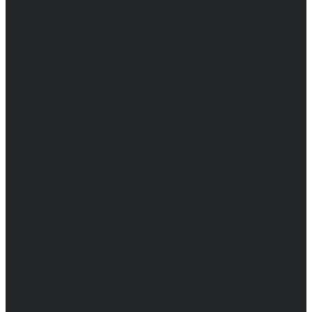
Женские
Топы
Мужские
Женские
Халаты
Мужские
Женские
Аксессуары
Мужские
Женские
Костюмы
Мужские
Женские
Распродажа
Мужские
Женские
Компания
Новости
Сертификаты и награды
Шоу-румы
Доставка и оплата
Частые вопросы
Информация
Акции