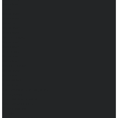
Женские
Топы
Мужские
Женские
Халаты
Мужские
Женские
Аксессуары
Мужские
Женские
Костюмы
Мужские
Женские
Распродажа
Мужские
Женские
Компания
Новости
Сертификаты и награды
Шоу-румы
Доставка и оплата
Частые вопросы
Информация
Акции