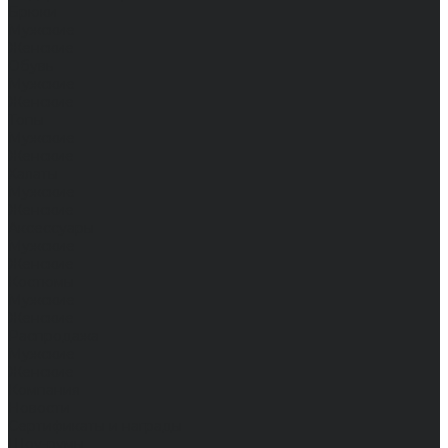
Брюки
Мужские
Женские
Обувь
Мужские
Женские
Топы
Мужские
Женские
Халаты
Мужские
Женские
Аксессуары
Мужские
Женские
Костюмы
Мужские
Женские
Распродажа
Мужские
Женские
Компания
Новости
Сертификаты и награды
Шоу-румы