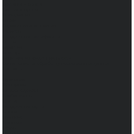
Доставка и оплата
Частые вопросы
Информация
Акции
Справочная информация
Размеры
Подарочные сертификаты
Оптом
Гарантия
Бренды
Политика конфиденциальности
Соглашение на обработку персональных данных
Контакты
...
Мужчинам
Женщинам
Каталог одежды
Комбинезоны
Платья
Подарочные карты
Брюки
Мужские
Женские
Обувь
Мужские