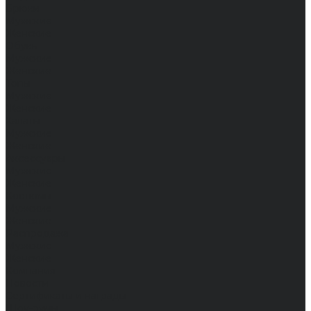
Брюки
Мужские
Женские
Обувь
Мужские
Женские
Топы
Мужские
Женские
Халаты
Мужские
Женские
Аксессуары
Мужские
Женские
Костюмы
Мужские
Женские
Распродажа
Мужские
Женские
Компания
Новости
Сертификаты и награды
Шоу-румы