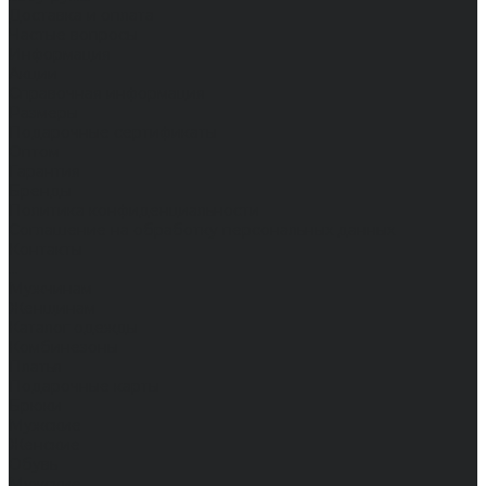
Доставка и оплата
Частые вопросы
Информация
Акции
Справочная информация
Размеры
Подарочные сертификаты
Оптом
Гарантия
Бренды
Политика конфиденциальности
Соглашение на обработку персональных данных
Контакты
...
Мужчинам
Женщинам
Каталог одежды
Комбинезоны
Платья
Подарочные карты
Брюки
Мужские
Женские
Обувь
Мужские