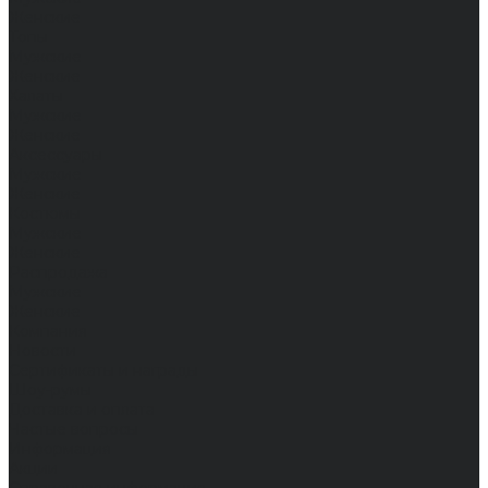
Женские
Топы
Мужские
Женские
Халаты
Мужские
Женские
Аксессуары
Мужские
Женские
Костюмы
Мужские
Женские
Распродажа
Мужские
Женские
Компания
Новости
Сертификаты и награды
Шоу-румы
Доставка и оплата
Частые вопросы
Информация
Акции