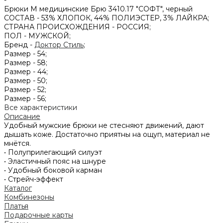
Брюки М медицинские Брю 3410.17 "СОФТ", черный
СОСТАВ -
53% ХЛОПОК, 44% ПОЛИЭСТЕР, 3% ЛАЙКРА;
СТРАНА ПРОИСХОЖДЕНИЯ -
РОССИЯ;
ПОЛ -
МУЖСКОЙ;
Бренд -
Доктор Стиль
;
Размер -
54;
Размер -
58;
Размер -
44;
Размер -
50;
Размер -
52;
Размер -
56;
Все характеристики
Описание
Удобный мужские брюки не стесняют движений, дают
дышать коже. Достаточно приятны на ощуп, материал не
мнётся.
• Полуприлегающий силуэт
• Эластичный пояс на шнуре
• Удобный боковой карман
• Стрейч-эффект
Каталог
Комбинезоны
Платья
Подарочные карты