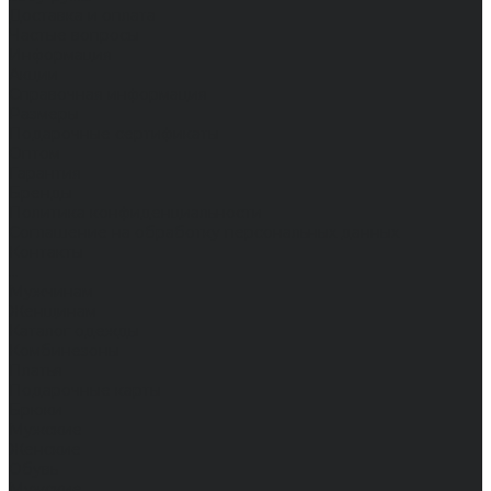
Доставка и оплата
Частые вопросы
Информация
Акции
Справочная информация
Размеры
Подарочные сертификаты
Оптом
Гарантия
Бренды
Политика конфиденциальности
Соглашение на обработку персональных данных
Контакты
...
Мужчинам
Женщинам
Каталог одежды
Комбинезоны
Платья
Подарочные карты
Брюки
Мужские
Женские
Обувь
Мужские