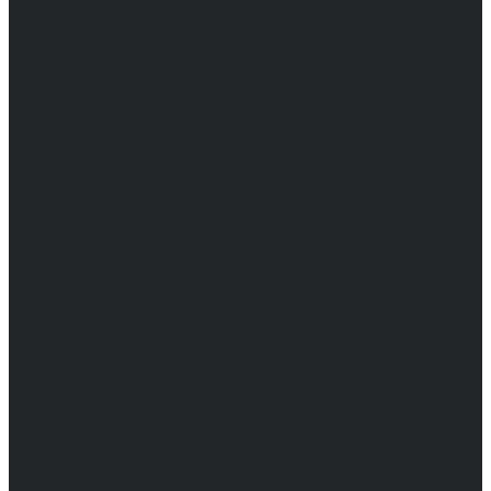
Брюки
Мужские
Женские
Обувь
Мужские
Женские
Топы
Мужские
Женские
Халаты
Мужские
Женские
Аксессуары
Мужские
Женские
Костюмы
Мужские
Женские
Распродажа
Мужские
Женские
Компания
Новости
Сертификаты и награды
Шоу-румы