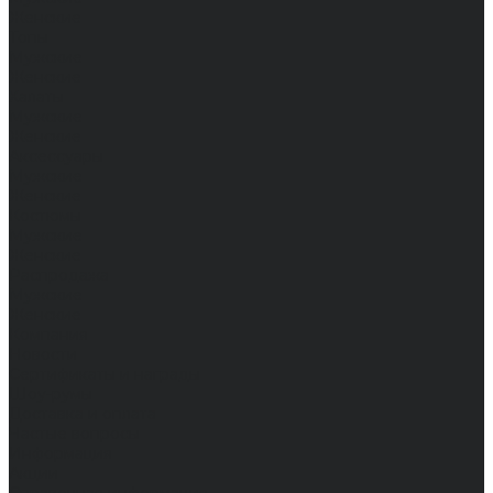
Женские
Топы
Мужские
Женские
Халаты
Мужские
Женские
Аксессуары
Мужские
Женские
Костюмы
Мужские
Женские
Распродажа
Мужские
Женские
Компания
Новости
Сертификаты и награды
Шоу-румы
Доставка и оплата
Частые вопросы
Информация
Акции