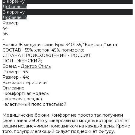
В корзину
Добавлено
В корзину
Добавлено
Размер
44
46
-
Брюки Ж медицинские Брю 3401.35, "Комфорт" мята
СОСТАВ -
55% хлопок, 45% полиэфир;
СТРАНА ПРОИСХОЖДЕНИЯ -
РОССИЯ;
ПОЛ -
ЖЕНСКИЙ;
Бренд -
Доктор Стиль
;
Размер -
46;
Размер -
44;
Все характеристики
Описание
• комфортная модель
• высокая посадка
• эластичный пояс с тестьмой
Медицинские брюки Комфорт не просто так получили
своё название! Это универсальная модель которая станет
вашим незаменимым помощником на каждый день. Кроме
того, полуприлегающий силуэт подчеркнет фигуру.