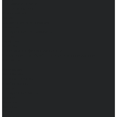
Доставка и оплата
Частые вопросы
Информация
Акции
Справочная информация
Размеры
Подарочные сертификаты
Оптом
Гарантия
Бренды
Политика конфиденциальности
Соглашение на обработку персональных данных
Контакты
...
Мужчинам
Женщинам
Каталог одежды
Комбинезоны
Платья
Подарочные карты
Брюки
Мужские
Женские
Обувь
Мужские