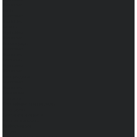
Женские
Топы
Мужские
Женские
Халаты
Мужские
Женские
Аксессуары
Мужские
Женские
Костюмы
Мужские
Женские
Распродажа
Мужские
Женские
Компания
Новости
Сертификаты и награды
Шоу-румы
Доставка и оплата
Частые вопросы
Информация
Акции