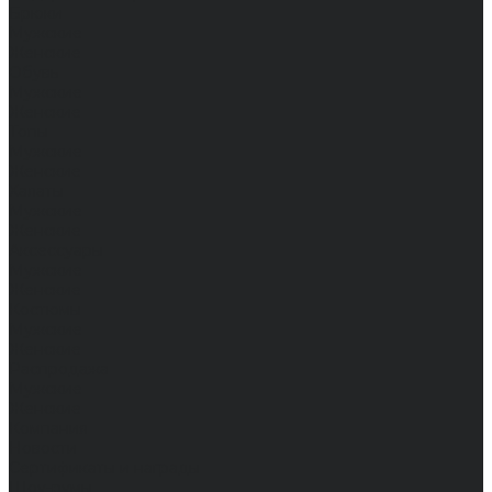
Брюки
Мужские
Женские
Обувь
Мужские
Женские
Топы
Мужские
Женские
Халаты
Мужские
Женские
Аксессуары
Мужские
Женские
Костюмы
Мужские
Женские
Распродажа
Мужские
Женские
Компания
Новости
Сертификаты и награды
Шоу-румы