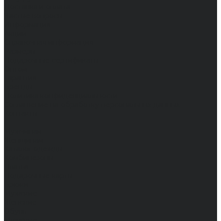
Доставка и оплата
Частые вопросы
Информация
Акции
Справочная информация
Размеры
Подарочные сертификаты
Оптом
Гарантия
Бренды
Политика конфиденциальности
Соглашение на обработку персональных данных
Контакты
...
Мужчинам
Женщинам
Каталог одежды
Комбинезоны
Платья
Подарочные карты
Брюки
Мужские
Женские
Обувь
Мужские