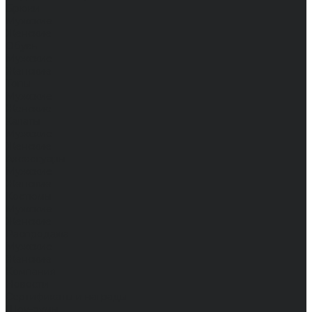
Брюки
Мужские
Женские
Обувь
Мужские
Женские
Топы
Мужские
Женские
Халаты
Мужские
Женские
Аксессуары
Мужские
Женские
Костюмы
Мужские
Женские
Распродажа
Мужские
Женские
Компания
Новости
Сертификаты и награды
Шоу-румы