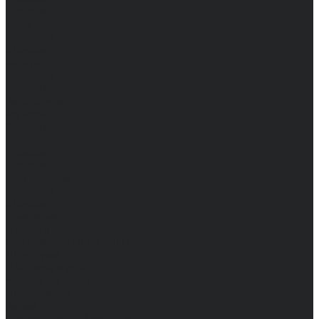
Женские
Топы
Мужские
Женские
Халаты
Мужские
Женские
Аксессуары
Мужские
Женские
Костюмы
Мужские
Женские
Распродажа
Мужские
Женские
Компания
Новости
Сертификаты и награды
Шоу-румы
Доставка и оплата
Частые вопросы
Информация
Акции