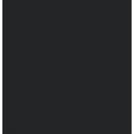
Женские
Топы
Мужские
Женские
Халаты
Мужские
Женские
Аксессуары
Мужские
Женские
Костюмы
Мужские
Женские
Распродажа
Мужские
Женские
Компания
Новости
Сертификаты и награды
Шоу-румы
Доставка и оплата
Частые вопросы
Информация
Акции