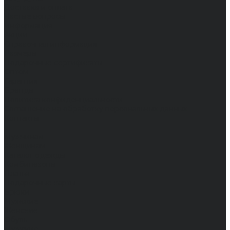
Доставка и оплата
Частые вопросы
Информация
Акции
Справочная информация
Размеры
Подарочные сертификаты
Оптом
Гарантия
Бренды
Политика конфиденциальности
Соглашение на обработку персональных данных
Контакты
...
Мужчинам
Женщинам
Каталог одежды
Комбинезоны
Платья
Подарочные карты
Брюки
Мужские
Женские
Обувь
Мужские