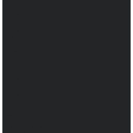
Брюки
Мужские
Женские
Обувь
Мужские
Женские
Топы
Мужские
Женские
Халаты
Мужские
Женские
Аксессуары
Мужские
Женские
Костюмы
Мужские
Женские
Распродажа
Мужские
Женские
Компания
Новости
Сертификаты и награды
Шоу-румы