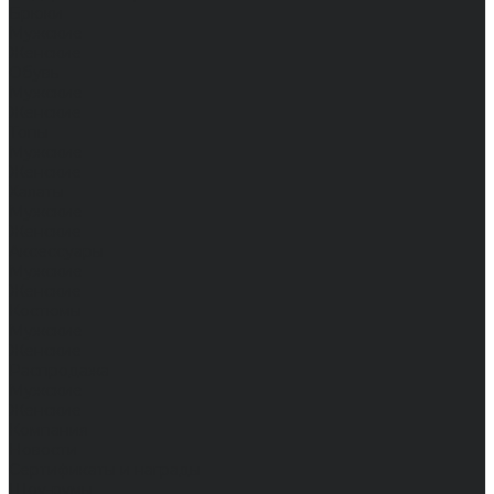
Брюки
Мужские
Женские
Обувь
Мужские
Женские
Топы
Мужские
Женские
Халаты
Мужские
Женские
Аксессуары
Мужские
Женские
Костюмы
Мужские
Женские
Распродажа
Мужские
Женские
Компания
Новости
Сертификаты и награды
Шоу-румы