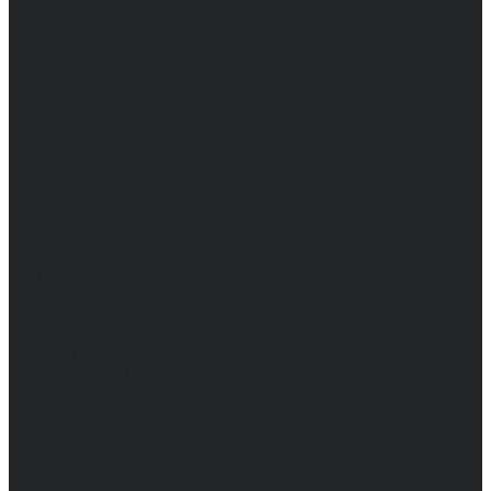
Женские
Топы
Мужские
Женские
Халаты
Мужские
Женские
Аксессуары
Мужские
Женские
Костюмы
Мужские
Женские
Распродажа
Мужские
Женские
Компания
Новости
Сертификаты и награды
Шоу-румы
Доставка и оплата
Частые вопросы
Информация
Акции