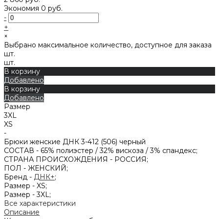
Экономия
0 руб.
-
+
×
Выбрано максимальное количество, доступное для заказа
шт.
шт.
В корзину
Добавлено
В корзину
Добавлено
Размер
3XL
XS
-
Брюки женские ДНК 3-412 (506) черный
СОСТАВ -
65% полиэстер / 32% вискоза / 3% спандекс;
СТРАНА ПРОИСХОЖДЕНИЯ -
РОССИЯ;
ПОЛ -
ЖЕНСКИЙ;
Бренд -
ДНК+
;
Размер -
XS;
Размер -
3XL;
Все характеристики
Описание