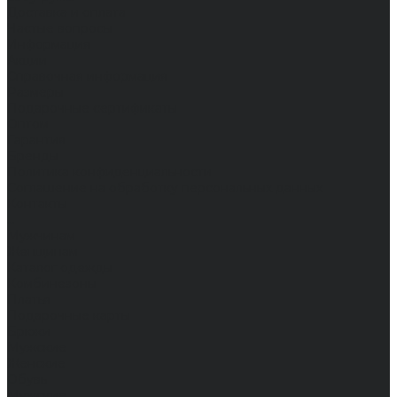
Доставка и оплата
Частые вопросы
Информация
Акции
Справочная информация
Размеры
Подарочные сертификаты
Оптом
Гарантия
Бренды
Политика конфиденциальности
Соглашение на обработку персональных данных
Контакты
...
Мужчинам
Женщинам
Каталог одежды
Комбинезоны
Платья
Подарочные карты
Брюки
Мужские
Женские
Обувь
Мужские