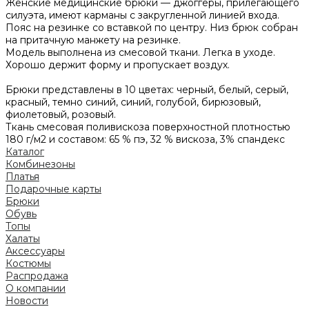
Женские медицинские брюки — джоггеры, прилегающего
силуэта, имеют карманы с закругленной линией входа.
Пояс на резинке со вставкой по центру. Низ брюк собран
на притачную манжету на резинке.
Модель выполнена из смесовой ткани. Легка в уходе.
Хорошо держит форму и пропускает воздух.
Брюки представлены в 10 цветах: черный, белый, серый,
красный, темно синий, синий, голубой, бирюзовый,
фиолетовый, розовый.
Ткань смесовая поливискоза поверхностной плотностью
180 г/м2 и составом: 65 % пэ, 32 % вискоза, 3% спандекс
Каталог
Комбинезоны
Платья
Подарочные карты
Брюки
Обувь
Топы
Халаты
Аксессуары
Костюмы
Распродажа
О компании
Новости