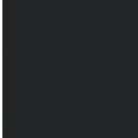
Брюки
Мужские
Женские
Обувь
Мужские
Женские
Топы
Мужские
Женские
Халаты
Мужские
Женские
Аксессуары
Мужские
Женские
Костюмы
Мужские
Женские
Распродажа
Мужские
Женские
Компания
Новости
Сертификаты и награды
Шоу-румы