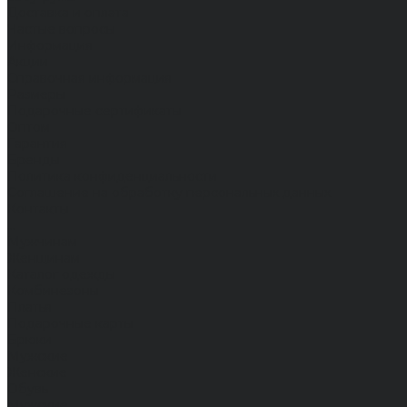
Доставка и оплата
Частые вопросы
Информация
Акции
Справочная информация
Размеры
Подарочные сертификаты
Оптом
Гарантия
Бренды
Политика конфиденциальности
Соглашение на обработку персональных данных
Контакты
...
Мужчинам
Женщинам
Каталог одежды
Комбинезоны
Платья
Подарочные карты
Брюки
Мужские
Женские
Обувь
Мужские