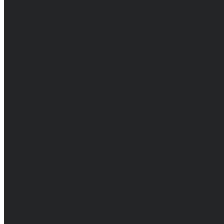
Женские
Топы
Мужские
Женские
Халаты
Мужские
Женские
Аксессуары
Мужские
Женские
Костюмы
Мужские
Женские
Распродажа
Мужские
Женские
Компания
Новости
Сертификаты и награды
Шоу-румы
Доставка и оплата
Частые вопросы
Информация
Акции