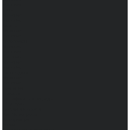
Женские
Топы
Мужские
Женские
Халаты
Мужские
Женские
Аксессуары
Мужские
Женские
Костюмы
Мужские
Женские
Распродажа
Мужские
Женские
Компания
Новости
Сертификаты и награды
Шоу-румы
Доставка и оплата
Частые вопросы
Информация
Акции