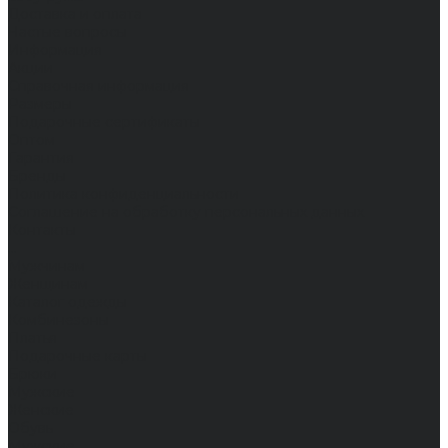
Доставка и оплата
Частые вопросы
Информация
Акции
Справочная информация
Размеры
Подарочные сертификаты
Оптом
Гарантия
Бренды
Политика конфиденциальности
Соглашение на обработку персональных данных
Контакты
...
Мужчинам
Женщинам
Каталог одежды
Комбинезоны
Платья
Подарочные карты
Брюки
Мужские
Женские
Обувь
Мужские