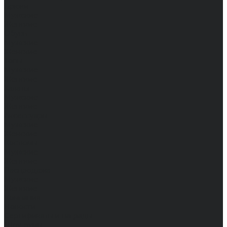
Брюки
Мужские
Женские
Обувь
Мужские
Женские
Топы
Мужские
Женские
Халаты
Мужские
Женские
Аксессуары
Мужские
Женские
Костюмы
Мужские
Женские
Распродажа
Мужские
Женские
Компания
Новости
Сертификаты и награды
Шоу-румы