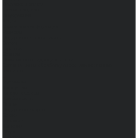
Доставка и оплата
Частые вопросы
Информация
Акции
Справочная информация
Размеры
Подарочные сертификаты
Оптом
Гарантия
Бренды
Политика конфиденциальности
Соглашение на обработку персональных данных
Контакты
...
Мужчинам
Женщинам
Каталог одежды
Комбинезоны
Платья
Подарочные карты
Брюки
Мужские
Женские
Обувь
Мужские