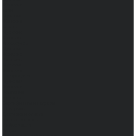
Женские
Топы
Мужские
Женские
Халаты
Мужские
Женские
Аксессуары
Мужские
Женские
Костюмы
Мужские
Женские
Распродажа
Мужские
Женские
Компания
Новости
Сертификаты и награды
Шоу-румы
Доставка и оплата
Частые вопросы
Информация
Акции