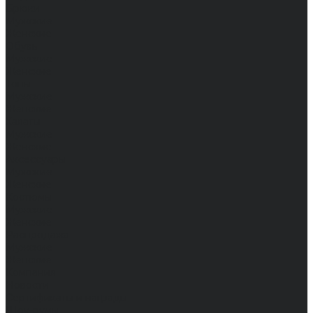
Брюки
Мужские
Женские
Обувь
Мужские
Женские
Топы
Мужские
Женские
Халаты
Мужские
Женские
Аксессуары
Мужские
Женские
Костюмы
Мужские
Женские
Распродажа
Мужские
Женские
Компания
Новости
Сертификаты и награды
Шоу-румы