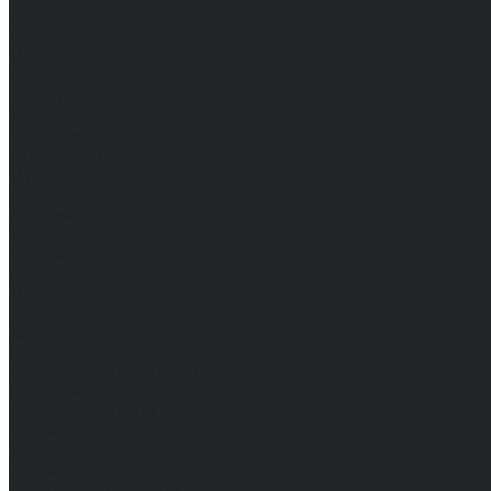
Женские
Топы
Мужские
Женские
Халаты
Мужские
Женские
Аксессуары
Мужские
Женские
Костюмы
Мужские
Женские
Распродажа
Мужские
Женские
Компания
Новости
Сертификаты и награды
Шоу-румы
Доставка и оплата
Частые вопросы
Информация
Акции