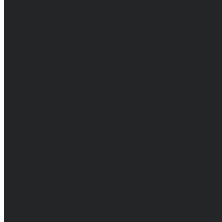
Доставка и оплата
Частые вопросы
Информация
Акции
Справочная информация
Размеры
Подарочные сертификаты
Оптом
Гарантия
Бренды
Политика конфиденциальности
Соглашение на обработку персональных данных
Контакты
...
Мужчинам
Женщинам
Каталог одежды
Комбинезоны
Платья
Подарочные карты
Брюки
Мужские
Женские
Обувь
Мужские