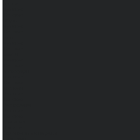
Брюки
Мужские
Женские
Обувь
Мужские
Женские
Топы
Мужские
Женские
Халаты
Мужские
Женские
Аксессуары
Мужские
Женские
Костюмы
Мужские
Женские
Распродажа
Мужские
Женские
Компания
Новости
Сертификаты и награды
Шоу-румы