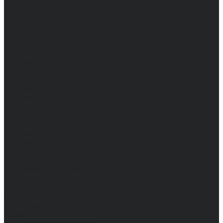
Женские
Топы
Мужские
Женские
Халаты
Мужские
Женские
Аксессуары
Мужские
Женские
Костюмы
Мужские
Женские
Распродажа
Мужские
Женские
Компания
Новости
Сертификаты и награды
Шоу-румы
Доставка и оплата
Частые вопросы
Информация
Акции