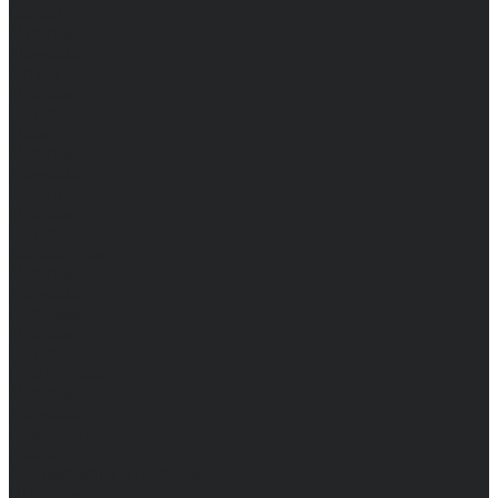
Брюки
Мужские
Женские
Обувь
Мужские
Женские
Топы
Мужские
Женские
Халаты
Мужские
Женские
Аксессуары
Мужские
Женские
Костюмы
Мужские
Женские
Распродажа
Мужские
Женские
Компания
Новости
Сертификаты и награды
Шоу-румы