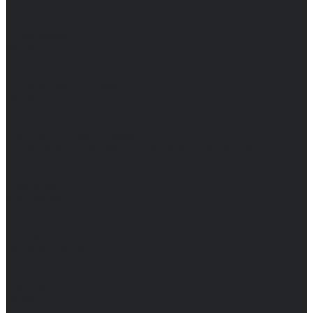
Доставка и оплата
Частые вопросы
Информация
Акции
Справочная информация
Размеры
Подарочные сертификаты
Оптом
Гарантия
Бренды
Политика конфиденциальности
Соглашение на обработку персональных данных
Контакты
...
Мужчинам
Женщинам
Каталог одежды
Комбинезоны
Платья
Подарочные карты
Брюки
Мужские
Женские
Обувь
Мужские