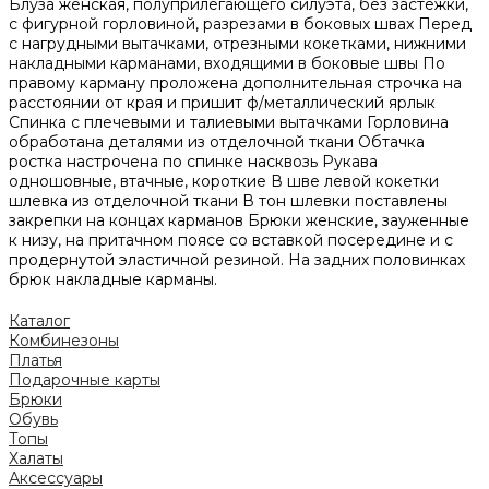
Блуза женская, полуприлегающего силуэта, без застежки,
с фигурной горловиной, разрезами в боковых швах Перед
с нагрудными вытачками, отрезными кокетками, нижними
накладными карманами, входящими в боковые швы По
правому карману проложена дополнительная строчка на
расстоянии от края и пришит ф/металлический ярлык
Спинка с плечевыми и талиевыми вытачками Горловина
обработана деталями из отделочной ткани Обтачка
ростка настрочена по спинке насквозь Рукава
одношовные, втачные, короткие В шве левой кокетки
шлевка из отделочной ткани В тон шлевки поставлены
закрепки на концах карманов Брюки женские, зауженные
к низу, на притачном поясе со вставкой посередине и с
продернутой эластичной резиной. На задних половинках
брюк накладные карманы.
Каталог
Комбинезоны
Платья
Подарочные карты
Брюки
Обувь
Топы
Халаты
Аксессуары