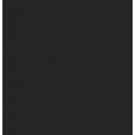
Доставка и оплата
Частые вопросы
Информация
Акции
Справочная информация
Размеры
Подарочные сертификаты
Оптом
Гарантия
Бренды
Политика конфиденциальности
Соглашение на обработку персональных данных
Контакты
...
Мужчинам
Женщинам
Каталог одежды
Комбинезоны
Платья
Подарочные карты
Брюки
Мужские
Женские
Обувь
Мужские