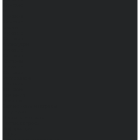
Женские
Топы
Мужские
Женские
Халаты
Мужские
Женские
Аксессуары
Мужские
Женские
Костюмы
Мужские
Женские
Распродажа
Мужские
Женские
Компания
Новости
Сертификаты и награды
Шоу-румы
Доставка и оплата
Частые вопросы
Информация
Акции