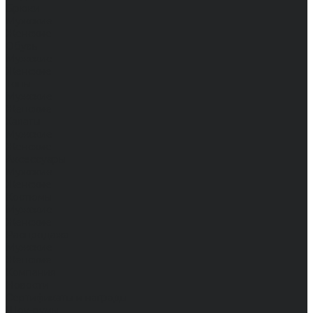
Брюки
Мужские
Женские
Обувь
Мужские
Женские
Топы
Мужские
Женские
Халаты
Мужские
Женские
Аксессуары
Мужские
Женские
Костюмы
Мужские
Женские
Распродажа
Мужские
Женские
Компания
Новости
Сертификаты и награды
Шоу-румы