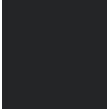
Доставка и оплата
Частые вопросы
Информация
Акции
Справочная информация
Размеры
Подарочные сертификаты
Оптом
Гарантия
Бренды
Политика конфиденциальности
Соглашение на обработку персональных данных
Контакты
...
Мужчинам
Женщинам
Каталог одежды
Комбинезоны
Платья
Подарочные карты
Брюки
Мужские
Женские
Обувь
Мужские