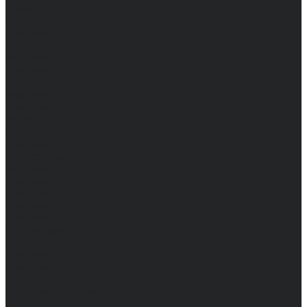
Брюки
Мужские
Женские
Обувь
Мужские
Женские
Топы
Мужские
Женские
Халаты
Мужские
Женские
Аксессуары
Мужские
Женские
Костюмы
Мужские
Женские
Распродажа
Мужские
Женские
Компания
Новости
Сертификаты и награды
Шоу-румы