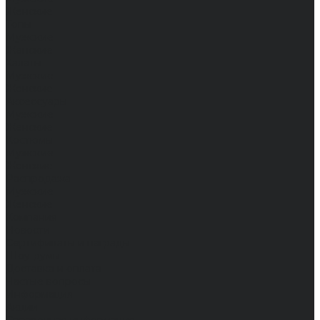
Женские
Топы
Мужские
Женские
Халаты
Мужские
Женские
Аксессуары
Мужские
Женские
Костюмы
Мужские
Женские
Распродажа
Мужские
Женские
Компания
Новости
Сертификаты и награды
Шоу-румы
Доставка и оплата
Частые вопросы
Информация
Акции