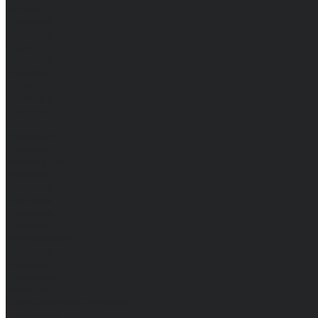
Брюки
Мужские
Женские
Обувь
Мужские
Женские
Топы
Мужские
Женские
Халаты
Мужские
Женские
Аксессуары
Мужские
Женские
Костюмы
Мужские
Женские
Распродажа
Мужские
Женские
Компания
Новости
Сертификаты и награды
Шоу-румы