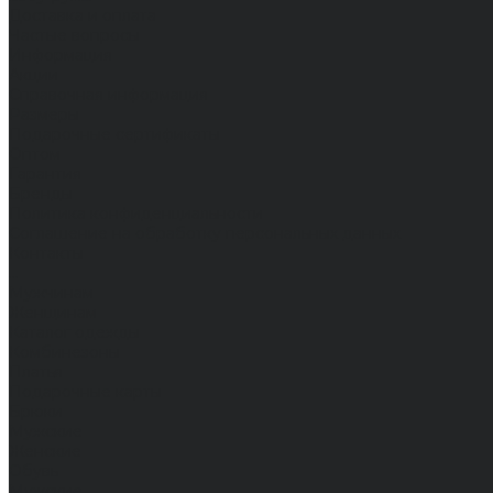
Доставка и оплата
Частые вопросы
Информация
Акции
Справочная информация
Размеры
Подарочные сертификаты
Оптом
Гарантия
Бренды
Политика конфиденциальности
Соглашение на обработку персональных данных
Контакты
...
Мужчинам
Женщинам
Каталог одежды
Комбинезоны
Платья
Подарочные карты
Брюки
Мужские
Женские
Обувь
Мужские