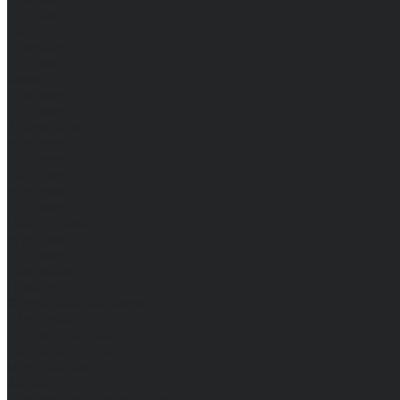
Женские
Топы
Мужские
Женские
Халаты
Мужские
Женские
Аксессуары
Мужские
Женские
Костюмы
Мужские
Женские
Распродажа
Мужские
Женские
Компания
Новости
Сертификаты и награды
Шоу-румы
Доставка и оплата
Частые вопросы
Информация
Акции