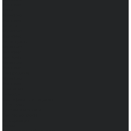
Женские
Топы
Мужские
Женские
Халаты
Мужские
Женские
Аксессуары
Мужские
Женские
Костюмы
Мужские
Женские
Распродажа
Мужские
Женские
Компания
Новости
Сертификаты и награды
Шоу-румы
Доставка и оплата
Частые вопросы
Информация
Акции