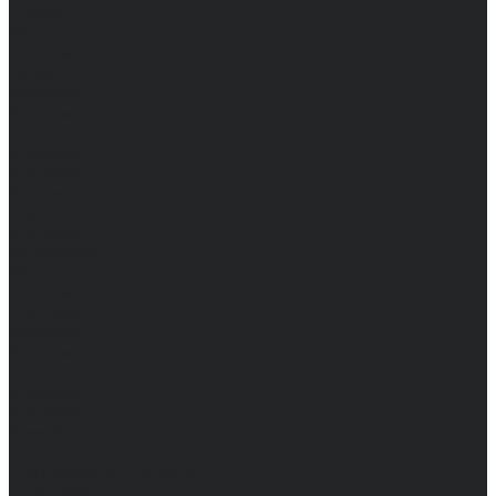
Брюки
Мужские
Женские
Обувь
Мужские
Женские
Топы
Мужские
Женские
Халаты
Мужские
Женские
Аксессуары
Мужские
Женские
Костюмы
Мужские
Женские
Распродажа
Мужские
Женские
Компания
Новости
Сертификаты и награды
Шоу-румы