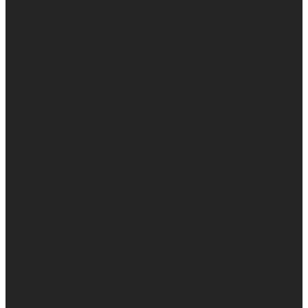
Доставка и оплата
Частые вопросы
Информация
Акции
Справочная информация
Размеры
Подарочные сертификаты
Оптом
Гарантия
Бренды
Политика конфиденциальности
Соглашение на обработку персональных данных
Контакты
...
Мужчинам
Женщинам
Каталог одежды
Комбинезоны
Платья
Подарочные карты
Брюки
Мужские
Женские
Обувь
Мужские