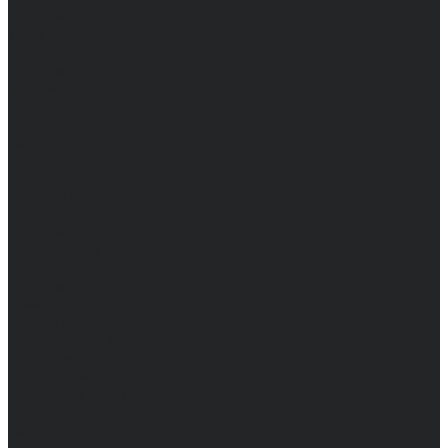
Женские
Топы
Мужские
Женские
Халаты
Мужские
Женские
Аксессуары
Мужские
Женские
Костюмы
Мужские
Женские
Распродажа
Мужские
Женские
Компания
Новости
Сертификаты и награды
Шоу-румы
Доставка и оплата
Частые вопросы
Информация
Акции