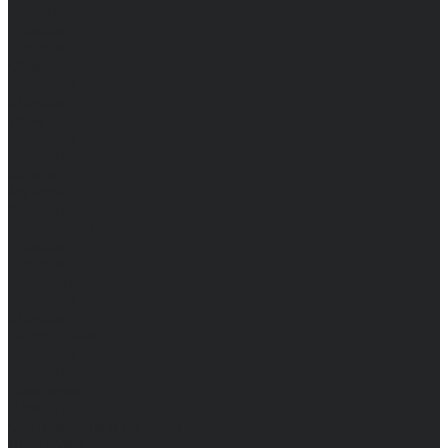
Брюки
Мужские
Женские
Обувь
Мужские
Женские
Топы
Мужские
Женские
Халаты
Мужские
Женские
Аксессуары
Мужские
Женские
Костюмы
Мужские
Женские
Распродажа
Мужские
Женские
Компания
Новости
Сертификаты и награды
Шоу-румы