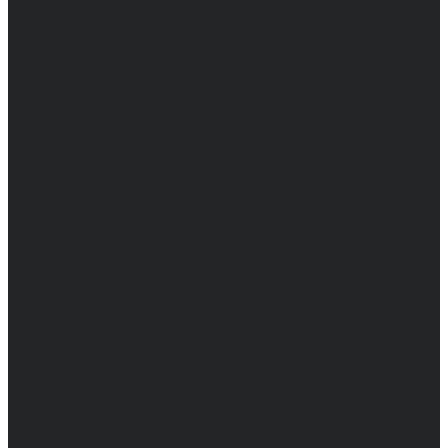
Доставка и оплата
Частые вопросы
Информация
Акции
Справочная информация
Размеры
Подарочные сертификаты
Оптом
Гарантия
Бренды
Политика конфиденциальности
Соглашение на обработку персональных данных
Контакты
...
Мужчинам
Женщинам
Каталог одежды
Комбинезоны
Платья
Подарочные карты
Брюки
Мужские
Женские
Обувь
Мужские