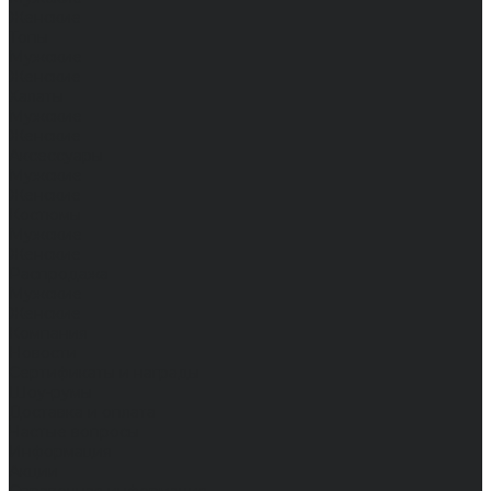
Женские
Топы
Мужские
Женские
Халаты
Мужские
Женские
Аксессуары
Мужские
Женские
Костюмы
Мужские
Женские
Распродажа
Мужские
Женские
Компания
Новости
Сертификаты и награды
Шоу-румы
Доставка и оплата
Частые вопросы
Информация
Акции