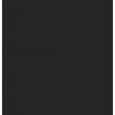
Доставка и оплата
Частые вопросы
Информация
Акции
Справочная информация
Размеры
Подарочные сертификаты
Оптом
Гарантия
Бренды
Политика конфиденциальности
Соглашение на обработку персональных данных
Контакты
...
Мужчинам
Женщинам
Каталог одежды
Комбинезоны
Платья
Подарочные карты
Брюки
Мужские
Женские
Обувь
Мужские