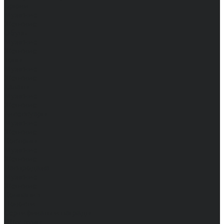
Брюки
Мужские
Женские
Обувь
Мужские
Женские
Топы
Мужские
Женские
Халаты
Мужские
Женские
Аксессуары
Мужские
Женские
Костюмы
Мужские
Женские
Распродажа
Мужские
Женские
Компания
Новости
Сертификаты и награды
Шоу-румы