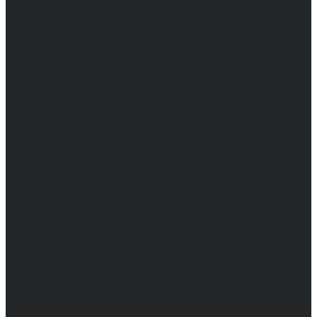
Женские
Топы
Мужские
Женские
Халаты
Мужские
Женские
Аксессуары
Мужские
Женские
Костюмы
Мужские
Женские
Распродажа
Мужские
Женские
Компания
Новости
Сертификаты и награды
Шоу-румы
Доставка и оплата
Частые вопросы
Информация
Акции