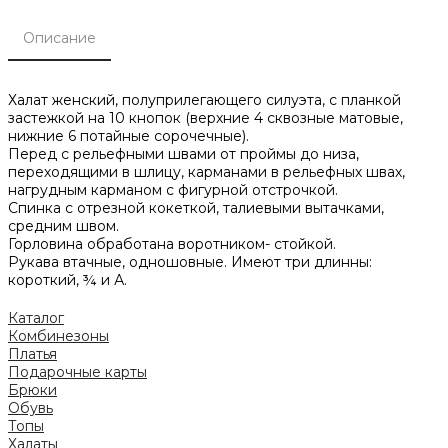
Описание
Халат женский, полуприлегающего силуэта, с планкой
застежкой на 10 кнопок (верхние 4 сквозные матовые,
нижние 6 потайные сорочечные).
Перед с рельефными швами от проймы до низа,
переходящими в шлицу, карманами в рельефных швах,
нагрудным карманом с фигурной отстрочкой.
Спинка с отрезной кокеткой, талиевыми вытачками,
средним швом.
Горловина обработана воротником- стойкой.
Рукава втачные, одношовные. Имеют три длинны:
короткий, ¾ и А.
Каталог
Комбинезоны
Платья
Подарочные карты
Брюки
Обувь
Топы
Халаты