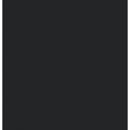
Брюки
Мужские
Женские
Обувь
Мужские
Женские
Топы
Мужские
Женские
Халаты
Мужские
Женские
Аксессуары
Мужские
Женские
Костюмы
Мужские
Женские
Распродажа
Мужские
Женские
Компания
Новости
Сертификаты и награды
Шоу-румы