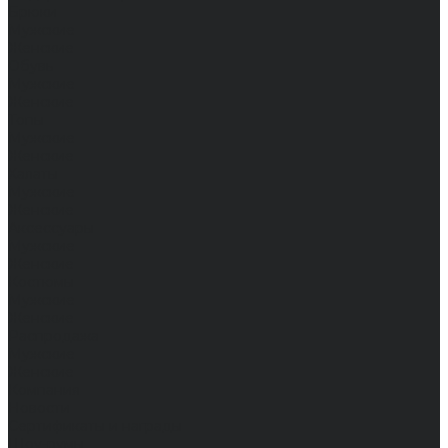
Брюки
Мужские
Женские
Обувь
Мужские
Женские
Топы
Мужские
Женские
Халаты
Мужские
Женские
Аксессуары
Мужские
Женские
Костюмы
Мужские
Женские
Распродажа
Мужские
Женские
Компания
Новости
Сертификаты и награды
Шоу-румы