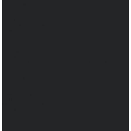
Доставка и оплата
Частые вопросы
Информация
Акции
Справочная информация
Размеры
Подарочные сертификаты
Оптом
Гарантия
Бренды
Политика конфиденциальности
Соглашение на обработку персональных данных
Контакты
...
Мужчинам
Женщинам
Каталог одежды
Комбинезоны
Платья
Подарочные карты
Брюки
Мужские
Женские
Обувь
Мужские