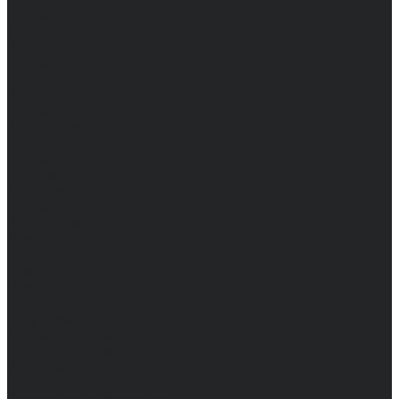
Женские
Топы
Мужские
Женские
Халаты
Мужские
Женские
Аксессуары
Мужские
Женские
Костюмы
Мужские
Женские
Распродажа
Мужские
Женские
Компания
Новости
Сертификаты и награды
Шоу-румы
Доставка и оплата
Частые вопросы
Информация
Акции