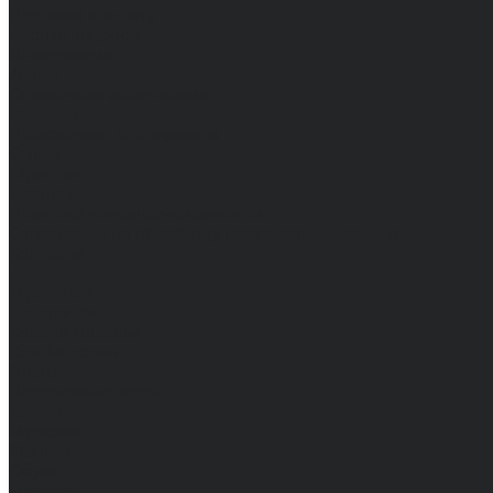
Доставка и оплата
Частые вопросы
Информация
Акции
Справочная информация
Размеры
Подарочные сертификаты
Оптом
Гарантия
Бренды
Политика конфиденциальности
Соглашение на обработку персональных данных
Контакты
...
Мужчинам
Женщинам
Каталог одежды
Комбинезоны
Платья
Подарочные карты
Брюки
Мужские
Женские
Обувь
Мужские