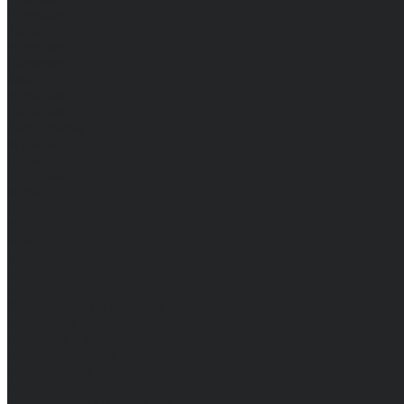
Женские
Топы
Мужские
Женские
Халаты
Мужские
Женские
Аксессуары
Мужские
Женские
Костюмы
Мужские
Женские
Распродажа
Мужские
Женские
Компания
Новости
Сертификаты и награды
Шоу-румы
Доставка и оплата
Частые вопросы
Информация
Акции