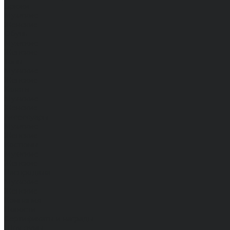
Брюки
Мужские
Женские
Обувь
Мужские
Женские
Топы
Мужские
Женские
Халаты
Мужские
Женские
Аксессуары
Мужские
Женские
Костюмы
Мужские
Женские
Распродажа
Мужские
Женские
Компания
Новости
Сертификаты и награды
Шоу-румы