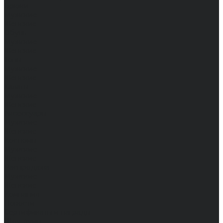
Брюки
Мужские
Женские
Обувь
Мужские
Женские
Топы
Мужские
Женские
Халаты
Мужские
Женские
Аксессуары
Мужские
Женские
Костюмы
Мужские
Женские
Распродажа
Мужские
Женские
Компания
Новости
Сертификаты и награды
Шоу-румы