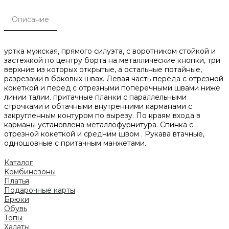
Описание
уртка мужская, прямого силуэта, с воротником стойкой и
застежкой по центру борта на металлические кнопки, три
верхние из которых открытые, а остальные потайные,
разрезами в боковых швах. Левая часть переда с отрезной
кокеткой и перед с отрезными поперечными швами ниже
линии талии. притачные планки с параллельными
строчками и обтачными внутренними карманами с
закругленным контуром по вырезу. По краям входа в
карманы установлена металлофурнитура. Спинка с
отрезной кокеткой и средним швом . Рукава втачные,
одношовные с притачным манжетами.
Каталог
Комбинезоны
Платья
Подарочные карты
Брюки
Обувь
Топы
Халаты