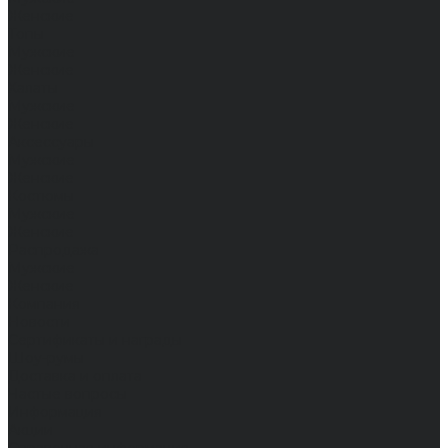
Женские
Топы
Мужские
Женские
Халаты
Мужские
Женские
Аксессуары
Мужские
Женские
Костюмы
Мужские
Женские
Распродажа
Мужские
Женские
Компания
Новости
Сертификаты и награды
Шоу-румы
Доставка и оплата
Частые вопросы
Информация
Акции