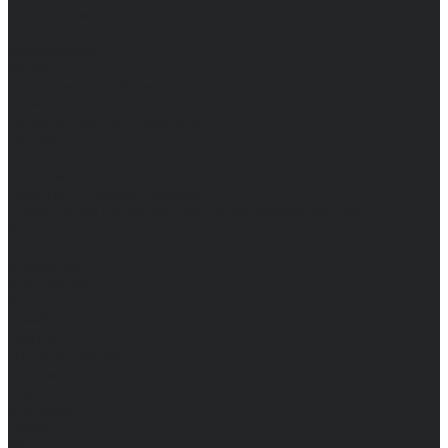
Доставка и оплата
Частые вопросы
Информация
Акции
Справочная информация
Размеры
Подарочные сертификаты
Оптом
Гарантия
Бренды
Политика конфиденциальности
Соглашение на обработку персональных данных
Контакты
...
Мужчинам
Женщинам
Каталог одежды
Комбинезоны
Платья
Подарочные карты
Брюки
Мужские
Женские
Обувь
Мужские