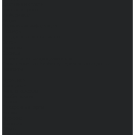
Доставка и оплата
Частые вопросы
Информация
Акции
Справочная информация
Размеры
Подарочные сертификаты
Оптом
Гарантия
Бренды
Политика конфиденциальности
Соглашение на обработку персональных данных
Контакты
...
Мужчинам
Женщинам
Каталог одежды
Комбинезоны
Платья
Подарочные карты
Брюки
Мужские
Женские
Обувь
Мужские