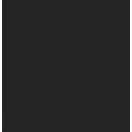
Брюки
Мужские
Женские
Обувь
Мужские
Женские
Топы
Мужские
Женские
Халаты
Мужские
Женские
Аксессуары
Мужские
Женские
Костюмы
Мужские
Женские
Распродажа
Мужские
Женские
Компания
Новости
Сертификаты и награды
Шоу-румы