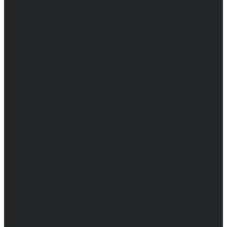
Женские
Топы
Мужские
Женские
Халаты
Мужские
Женские
Аксессуары
Мужские
Женские
Костюмы
Мужские
Женские
Распродажа
Мужские
Женские
Компания
Новости
Сертификаты и награды
Шоу-румы
Доставка и оплата
Частые вопросы
Информация
Акции