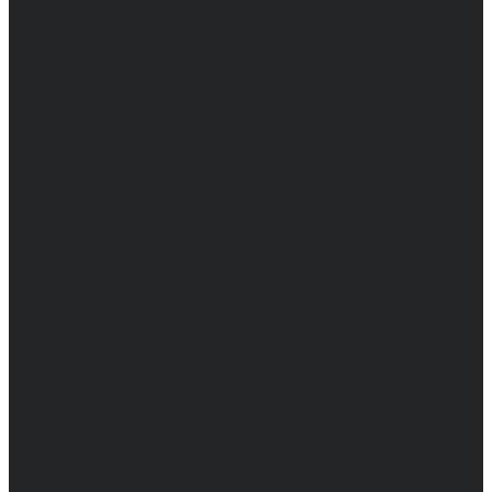
Брюки
Мужские
Женские
Обувь
Мужские
Женские
Топы
Мужские
Женские
Халаты
Мужские
Женские
Аксессуары
Мужские
Женские
Костюмы
Мужские
Женские
Распродажа
Мужские
Женские
Компания
Новости
Сертификаты и награды
Шоу-румы