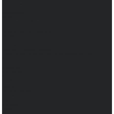
Доставка и оплата
Частые вопросы
Информация
Акции
Справочная информация
Размеры
Подарочные сертификаты
Оптом
Гарантия
Бренды
Политика конфиденциальности
Соглашение на обработку персональных данных
Контакты
...
Мужчинам
Женщинам
Каталог одежды
Комбинезоны
Платья
Подарочные карты
Брюки
Мужские
Женские
Обувь
Мужские