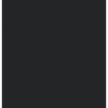
Женские
Топы
Мужские
Женские
Халаты
Мужские
Женские
Аксессуары
Мужские
Женские
Костюмы
Мужские
Женские
Распродажа
Мужские
Женские
Компания
Новости
Сертификаты и награды
Шоу-румы
Доставка и оплата
Частые вопросы
Информация
Акции