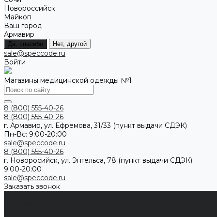
Новороссийск
Майкоп
Ваш город
Армавир
Да, спасибо
Нет, другой
sale@speccode.ru
Войти
Магазины медицинской одежды №1
8 (800) 555-40-26
8 (800) 555-40-26
г. Армавир, ул. Ефремова, 31/33 (пункт выдачи СДЭК)
Пн-Вс: 9:00-20:00
sale@speccode.ru
8 (800) 555-40-26
г. Новоросийск, ул. Энгельса, 78 (пункт выдачи СДЭК)
9:00-20:00
sale@speccode.ru
Заказать звонок
...
Мужчинам
Женщинам