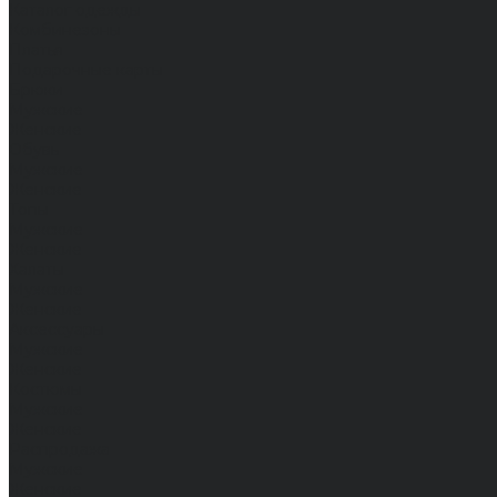
Каталог одежды
Комбинезоны
Платья
Подарочные карты
Брюки
Мужские
Женские
Обувь
Мужские
Женские
Топы
Мужские
Женские
Халаты
Мужские
Женские
Аксессуары
Мужские
Женские
Костюмы
Мужские
Женские
Распродажа
Мужские
Женские