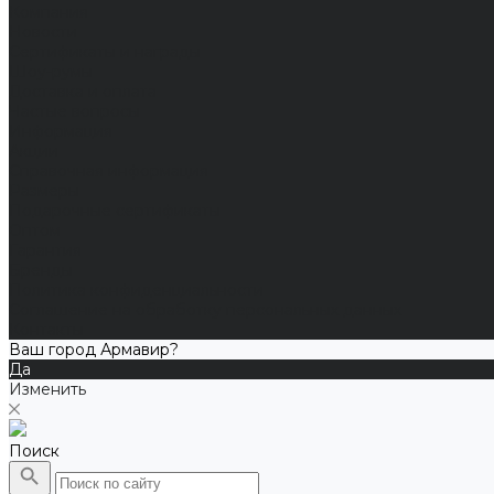
Компания
Новости
Сертификаты и награды
Шоу-румы
Доставка и оплата
Частые вопросы
Информация
Акции
Справочная информация
Размеры
Подарочные сертификаты
Оптом
Гарантия
Бренды
Политика конфиденциальности
Соглашение на обработку персональных данных
Контакты
Ваш город Армавир?
Да
Изменить
Поиск