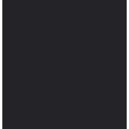
Брюки
Мужские
Женские
Обувь
Мужские
Женские
Топы
Мужские
Женские
Халаты
Мужские
Женские
Аксессуары
Мужские
Женские
Костюмы
Мужские
Женские
Распродажа
Мужские
Женские
Компания
Новости
Сертификаты и награды
Шоу-румы