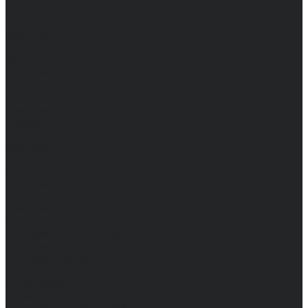
Женские
Топы
Мужские
Женские
Халаты
Мужские
Женские
Аксессуары
Мужские
Женские
Костюмы
Мужские
Женские
Распродажа
Мужские
Женские
Компания
Новости
Сертификаты и награды
Шоу-румы
Доставка и оплата
Частые вопросы
Информация
Акции