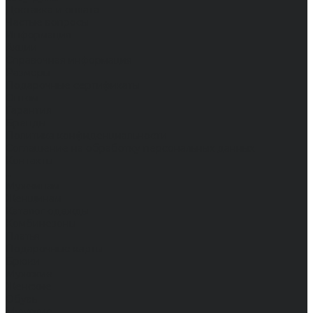
Доставка и оплата
Частые вопросы
Информация
Акции
Справочная информация
Размеры
Подарочные сертификаты
Оптом
Гарантия
Бренды
Политика конфиденциальности
Соглашение на обработку персональных данных
Контакты
...
Мужчинам
Женщинам
Каталог одежды
Комбинезоны
Платья
Подарочные карты
Брюки
Мужские
Женские
Обувь
Мужские