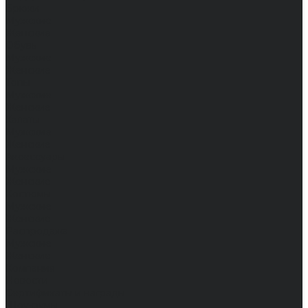
Брюки
Мужские
Женские
Обувь
Мужские
Женские
Топы
Мужские
Женские
Халаты
Мужские
Женские
Аксессуары
Мужские
Женские
Костюмы
Мужские
Женские
Распродажа
Мужские
Женские
Компания
Новости
Сертификаты и награды
Шоу-румы