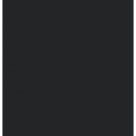
Женские
Топы
Мужские
Женские
Халаты
Мужские
Женские
Аксессуары
Мужские
Женские
Костюмы
Мужские
Женские
Распродажа
Мужские
Женские
Компания
Новости
Сертификаты и награды
Шоу-румы
Доставка и оплата
Частые вопросы
Информация
Акции