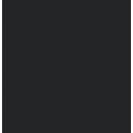
Доставка и оплата
Частые вопросы
Информация
Акции
Справочная информация
Размеры
Подарочные сертификаты
Оптом
Гарантия
Бренды
Политика конфиденциальности
Соглашение на обработку персональных данных
Контакты
...
Мужчинам
Женщинам
Каталог одежды
Комбинезоны
Платья
Подарочные карты
Брюки
Мужские
Женские
Обувь
Мужские