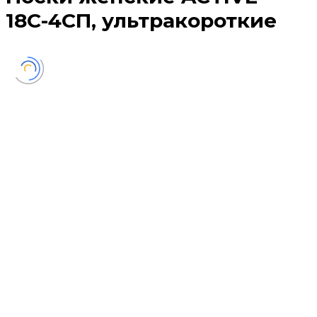
18С-4СП, ультракороткие