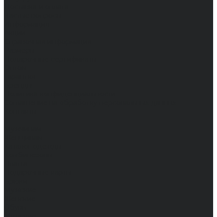
Доставка и оплата
Частые вопросы
Информация
Акции
Справочная информация
Размеры
Подарочные сертификаты
Оптом
Гарантия
Бренды
Политика конфиденциальности
Соглашение на обработку персональных данных
Контакты
...
Мужчинам
Женщинам
Каталог одежды
Комбинезоны
Платья
Подарочные карты
Брюки
Мужские
Женские
Обувь
Мужские