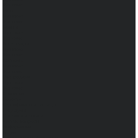
Женские
Топы
Мужские
Женские
Халаты
Мужские
Женские
Аксессуары
Мужские
Женские
Костюмы
Мужские
Женские
Распродажа
Мужские
Женские
Компания
Новости
Сертификаты и награды
Шоу-румы
Доставка и оплата
Частые вопросы
Информация
Акции