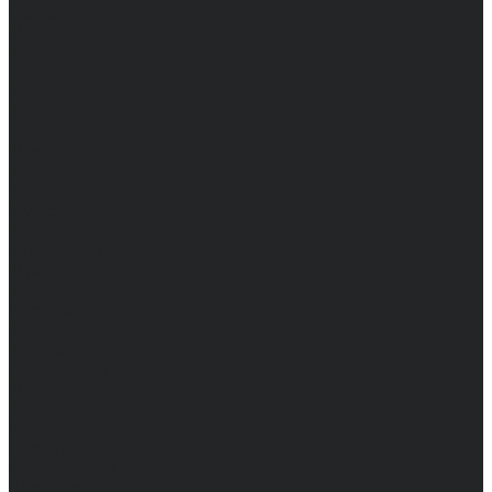
Брюки
Мужские
Женские
Обувь
Мужские
Женские
Топы
Мужские
Женские
Халаты
Мужские
Женские
Аксессуары
Мужские
Женские
Костюмы
Мужские
Женские
Распродажа
Мужские
Женские
Компания
Новости
Сертификаты и награды
Шоу-румы